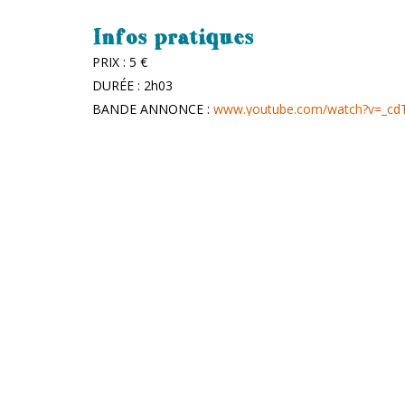
Infos pratiques
PRIX : 5 €
DURÉE : 2h03
BANDE ANNONCE :
www.youtube.com/watch?v=_cd
PARTENAIRE : Le 38
RÉSERVER UNE PLACE
Les P'tits plats du MmmONTY
Avant le spectacle, dès 18h30, passez par la cantine
formule gourmande et conviviale autour de tapas loca
croustillantes, salade thaï, boulettes ou fromages fr
pour tous les régimes, où le plaisir se partage autan
des arrivages et des restes de la veille. Installez-v