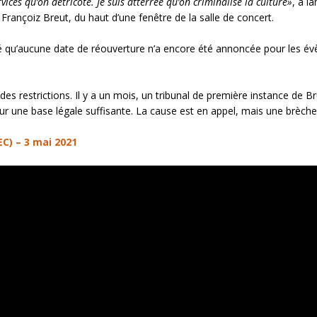
vices qu’on détricote. Je suis atterrée qu’on criminalise la culture»
, a l
 Françoiz Breut, du haut d’une fenêtre de la salle de concert.
ré qu’aucune date de réouverture n’a encore été annoncée pour les évè
é des restrictions. Il y a un mois, un tribunal de première instance de
 une base légale suffisante. La cause est en appel, mais une brèche
C) – 3 mai 2021