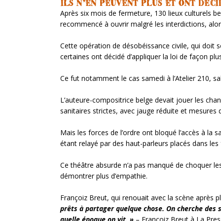
ILS N’EN PEUVENT PLUS ET ONT DÉC
Après six mois de fermeture, 130 lieux culturels be
recommencé à ouvrir malgré les interdictions, alor
Cette opération de désobéissance civile, qui doit se
certaines ont décidé d’appliquer la loi de façon plus
Ce fut notamment le cas samedi à l’Atelier 210, sal
L’auteure-compositrice belge devait jouer les chan
sanitaires strictes, avec jauge réduite et mesures d
Mais les forces de l’ordre ont bloqué l’accès à la sa
étant relayé par des haut-parleurs placés dans les 
Ce théâtre absurde n’a pas manqué de choquer les o
démontrer plus d’empathie.
Françoiz Breut, qui renouait avec la scène après 
prêts à partager quelque chose. On cherche des so
quelle époque on vit. »
– Françoiz Breut à La Pres