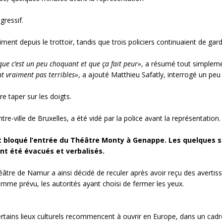
gressif.
ment depuis le trottoir, tandis que trois policiers continuaient de gard
 que c’est un peu choquant et que ça fait peur»
, a résumé tout simplem
nt vraiment pas terribles»
, a ajouté Matthieu Safatly, interrogé un peu 
ire taper sur les doigts.
e-ville de Bruxelles, a été vidé par la police avant la représentation.
t bloqué l’entrée du Théâtre Monty à Genappe. Les quelques s
ont été évacués et verbalisés.
âtre de Namur a ainsi décidé de reculer après avoir reçu des avertisse
comme prévu, les autorités ayant choisi de fermer les yeux.
tains lieux culturels recommencent à ouvrir en Europe, dans un cadre