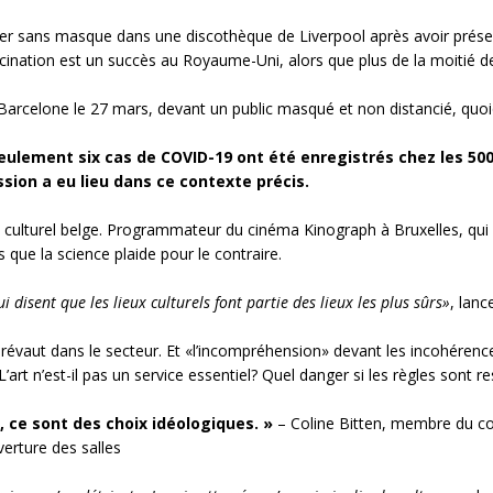
ser sans masque dans une discothèque de Liverpool après avoir présent
cination est un succès au Royaume-Uni, alors que plus de la moitié d
à Barcelone le 27 mars, devant un public masqué et non distancié, quo
seulement six cas de COVID-19 ont été enregistrés chez les 50
sion a eu lieu dans ce contexte précis.
eu culturel belge. Programmateur du cinéma Kinograph à Bruxelles, qui
 que la science plaide pour le contraire.
disent que les lieux culturels font partie des lieux les plus sûrs»
, lance
prévaut dans le secteur. Et «l’incompréhension» devant les incohérence
rt n’est-il pas un service essentiel? Quel danger si les règles sont r
, ce sont des choix idéologiques. »
– Coline Bitten, membre du coll
verture des salles