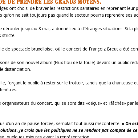
IDÉ DE PRENDRE LES GRANDS MOYENS.
lges ont choisi de braver les restrictions sanitaires en reprenant leur
s qu’on ne sait toujours pas quand le secteur pourra reprendre ses act
 dérouler jusqu’au 8 mai, a donné lieu à d’étranges situations. Si la p
 stricte.
le de spectacle bruxelloise, où le concert de Françoiz Breut a été contr
sons de son nouvel album (Flux flou de la foule) devant un public ré
e distanciation.
lle, forçant le public à rester sur le trottoir, tandis que la chanteuse e
fenêtres.
rganisateurs du concert, qui se sont dits «déçus» et «fâchés» par le 
plus d’un an de pause forcée, semblait tout aussi mécontente.
« On es
lutions. Je crois que les politiques ne se rendent pas compte de ce q
se, quelques minutes avant la représentation