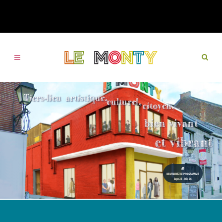
Tiers-lieu
artistique,
culturel,
citoyen,
bien vivant
et vibrant
DEMANDEZ LE PROGRAMME
Sept 26 - Déc 26