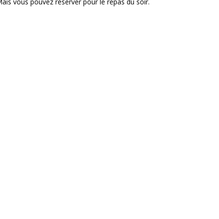
ais vous pouvez réserver pour le repas du soir.
x solidaire 15 €/personne pour pouvoir offrir quelques « plats
Horaire d'ouverture
Jeudi : 10h à 17h - Vendredi : 10h à 21h
Jours et soirs d'activité : horaires à découvrir dans le