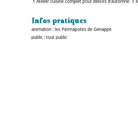
Atelier cuisine complet pour délices d'automne
M
Infos pratiques
animation : les Permapotes de Genappe
public : tout public
prix :
atelier cuisine : prix libre, prix conseillé 5 €/personne
repas : prix libre, prix conseillé 10 €/personne, ou pri
suspendus »
️ réservations :
adrien@lemonty.be
‍‍‍ jauge : 7 personnes max pour l'atelier cuisine
Le Monty
TIERS-LIEU ARTISTIQUE, CULTUREL ET CITOYEN