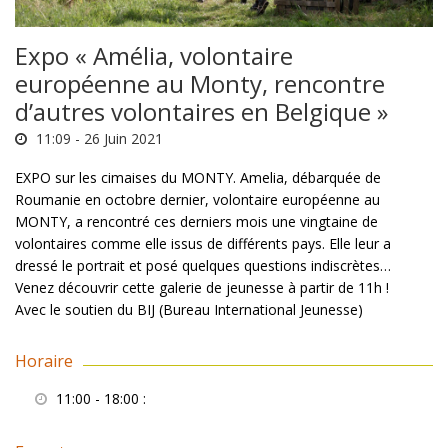
Expo « Amélia, volontaire
européenne au Monty, rencontre
d’autres volontaires en Belgique »
11:09 -
26 Juin 2021
EXPO sur les cimaises du MONTY. Amelia, débarquée de
Roumanie en octobre dernier, volontaire européenne au
MONTY, a rencontré ces derniers mois une vingtaine de
volontaires comme elle issus de différents pays. Elle leur a
dressé le portrait et posé quelques questions indiscrètes…
Venez découvrir cette galerie de jeunesse à partir de 11h !
Avec le soutien du BIJ (Bureau International Jeunesse)
Horaire
11:00 - 18:00
: