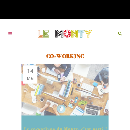
CO-WORKING
14
Mai
Le co-working du Monty, c’est parti !