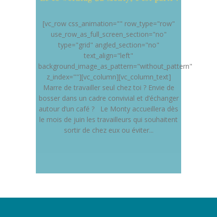
[vc_row css_animation="" row_type="row"
use_row_as_full_screen_section="no"
type="grid" angled_section="no"
text_align="left"
background_image_as_pattern="without_pattern"
z_index=""][vc_column][vc_column_text]
Marre de travailler seul chez toi ? Envie de
bosser dans un cadre convivial et d’échanger
autour d’un café ? Le Monty accueillera dès
le mois de juin les travailleurs qui souhaitent
sortir de chez eux ou éviter...