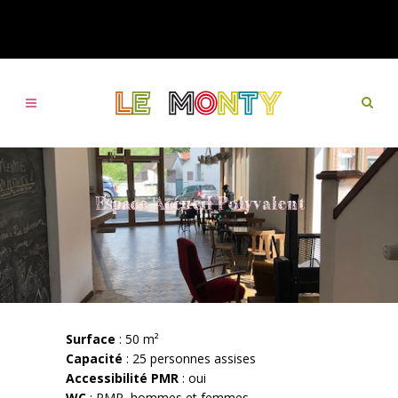
Espace Accueil Polyvalent
Surface
: 50 m²
Capacité
: 25 personnes assises
Accessibilité PMR
: oui
WC
: PMR, hommes et femmes