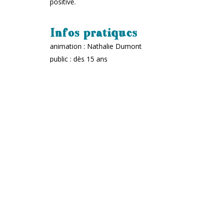
positive.
Infos pratiques
animation : Nathalie Dumont
public : dès 15 ans
️ prix : prix libre
‍‍‍ jauge : 6 personnes min / 10 personnes max
partenaires : Nathalie Dumont, association 2tonnes
RÉSERVER UNE PLACE
Les P'tits plats du Mmmonty
De 12h à 14h, juste avant l'atelier, Louise et Marti
même parmi 4 préparations chaudes et 4 préparations 
différentes préparations varient tous les mois (le men