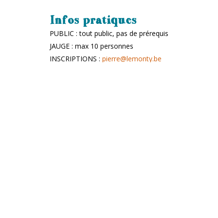
Infos pratiques
PUBLIC : tout public, pas de prérequis
JAUGE : max 10 personnes
INSCRIPTIONS :
pierre@lemonty.be
PARTENAIRES : Équipes populaires Brabant wallon 
AUTRES DATES : 7 janvier, 4 février, 4 mars, 1er avri
Le Monty
TIERS-LIEU ARTISTIQUE, CULTUREL ET CITOYEN