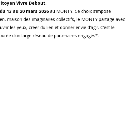
 citoyen Vivre Debout.
du 13 au 20 mars 2026
au MONTY. Ce choix s’impose
oyen, maison des imaginaires collectifs, le MONTY partage avec
rir les yeux, créer du lien et donner envie d’agir. C’est le
ntourée d’un large réseau de partenaires engagés*.
suit son chemin à Genappe avec le
thème « Nouveaux
ieuses, des réinventions collectives, des résistances créatives
r se fabrique déjà, ici et maintenant. Au fil des projections,
e nourrir d’idées, d’élan et d’espoir. Une semaine pour
vie de tracer d’autres chemins.
vivredeboutfestival.be
.
W, CNCD-11.11.11, PAC brabançonne, E&F, ESENCA/LIAGES, À
 Wallonie-Bruxelles, Brabant wallon, RACC, Surimpressions,
bec à Bruxelles, Au Fil du Saint Laurent, Corps écrits, RTBF,