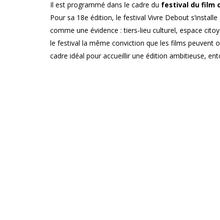
Il est programmé dans le cadre du
festival du film
Pour sa 18e édition, le festival Vivre Debout s’installe
comme une évidence : tiers-lieu culturel, espace cit
le festival la même conviction que les films peuvent ouv
cadre idéal pour accueillir une édition ambitieuse, e
Né à Jodoigne, passé par Perwez, Vivre Debout pour
Horizons »
: des films qui racontent des luttes victor
et inspirantes. Un cinéma qui rappelle qu’un autre futu
débats citoyens et rencontres, le public est invité à s
questionner, vibrer, s’émouvoir... et repartir avec l’en
Le programme complet est disponible sur le site
www.
*Partenaires : MOC/CIEP, Le 38, VF, EP, CAL, CRIB
films ouverts, Beweging.net, WSM, CEPAG, Fédération
Brasserie des Beaux Jours, Délégation générale du Qué
Loterie Nationale
Infos pratiques