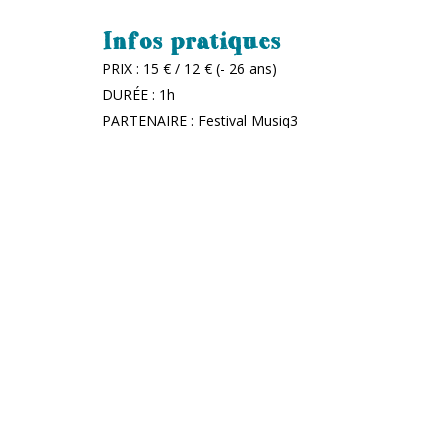
Infos pratiques
PRIX : 15 € / 12 € (- 26 ans)
DURÉE : 1h
PARTENAIRE : Festival Musiq3
RÉSERVER UNE PLACE
Les P'tits Plats du MmmONTY
Avant le concert, dès 18h30, passez par la cantine d
formule gourmande et conviviale autour de tapas loca
croustillantes, salade thaï, boulettes ou fromages fr
pour tous les régimes, où le plaisir se partage autan
des arrivages et des restes de la veille. Installez-v
douceur !