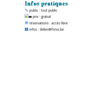
Infos pratiques
public : tout public
prix : gratuit
réservations : accès libre
infos : didier@forys.be
partenaire : Présence et Action culturelles à Gen
Le Monty
TIERS-LIEU ARTISTIQUE, CULTUREL ET CITOYEN