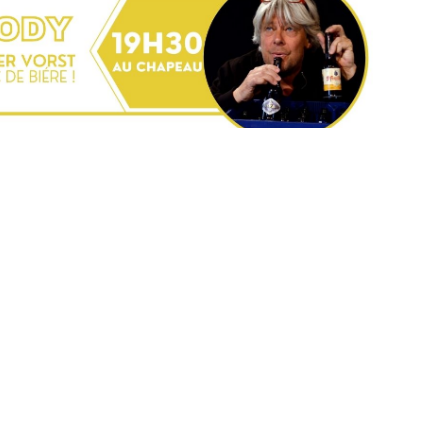
e journée qui rassemble la quintessence de ce qu’est le
r, The Visit, un spectacle en espace public sur l’anthropocène,