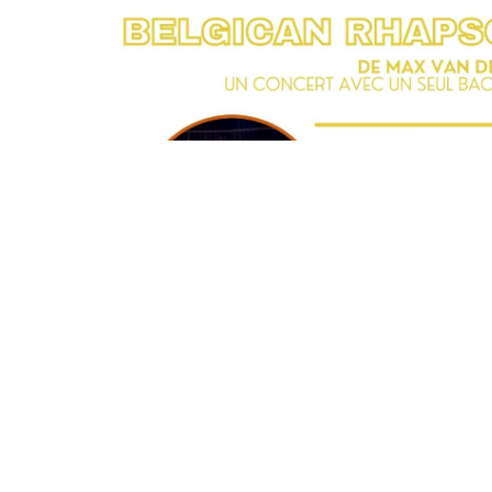
MONTY FESTIVAL
10:00 -
27 Mai 2023
Envie de découvrir toutes les facettes du MONTY ? Un
MONTY !
Avec Repair Café, le marché d’artisanat Monty t'Atelie