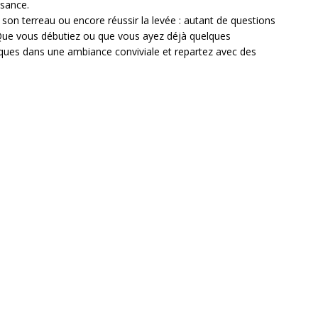
ssance.
on terreau ou encore réussir la levée : autant de questions
Que vous débutiez ou que vous ayez déjà quelques
ques dans une ambiance conviviale et repartez avec des
Horaire d'ouverture
Jeudi : 10h à 17h - Vendredi : 10h à 21h
Jours et soirs d'activité : horaires à découvrir dans le
programme
Le bar du MONTY est toujours ouvert une heure avant
chaque activité