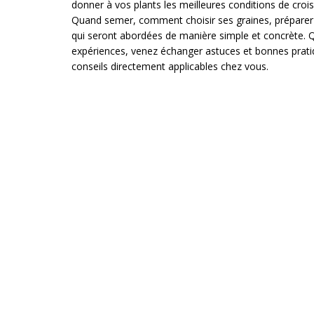
donner à vos plants les meilleures conditions de croi
Quand semer, comment choisir ses graines, préparer s
qui seront abordées de manière simple et concrète. 
expériences, venez échanger astuces et bonnes prati
conseils directement applicables chez vous.
Infos pratiques
PRIX : gratuit
RÉSERVATIONS : accès libre
Le Monty
TIERS-LIEU ARTISTIQUE, CULTUREL ET CITOYEN