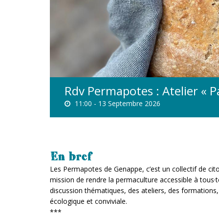
Rdv Permapotes : Atelier « Pa
11:00 -
13 Septembre 2026
En bref
Les Permapotes de Genappe, c’est un collectif de ci
mission de rendre la permaculture accessible à tous·t
discussion thématiques, des ateliers, des formations,
écologique et conviviale.
***