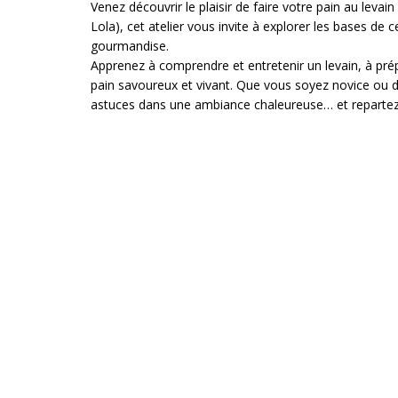
Venez découvrir le plaisir de faire votre pain au lev
Lola), cet atelier vous invite à explorer les bases de c
gourmandise.
Apprenez à comprendre et entretenir un levain, à prép
pain savoureux et vivant. Que vous soyez novice ou déj
astuces dans une ambiance chaleureuse… et repartez ave
maison !
Les pains seront fabriqués avec de la farine locale.
Atelier organisé dans le cadre de la 2ème édition de
par le GAL Pays des 4 bras.
Pour en savoir plus
Infos pratiques
ATELIER DE 11H à 13H au MONTY
PRIX : 45€/personne ou 25€ (tarif réduit) - en cash su
RÉSERVATIONS : micheledemesmaeker@gmail.com