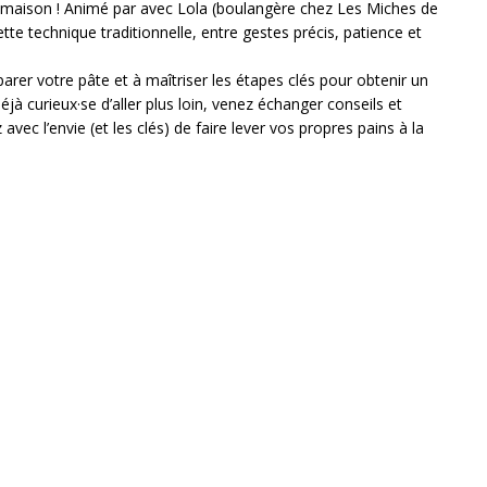
ain maison ! Animé par avec Lola (boulangère chez Les Miches de
ette technique traditionnelle, entre gestes précis, patience et
arer votre pâte et à maîtriser les étapes clés pour obtenir un
à curieux·se d’aller plus loin, venez échanger conseils et
c l’envie (et les clés) de faire lever vos propres pains à la
« En septembre je mange mon pain local » - Organisé
r place