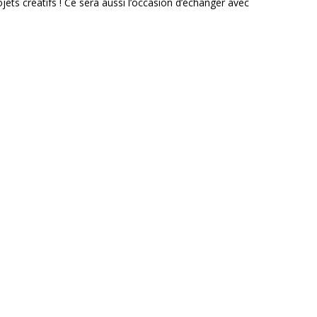
ts créatifs ! Ce sera aussi l’occasion d’échanger avec
Horaire d'ouverture
Jeudi : 10h à 17h - Vendredi : 10h à 21h
Jours et soirs d'activité : horaires à découvrir dans le
programme
Le bar du MONTY est toujours ouvert une heure avant
chaque activité