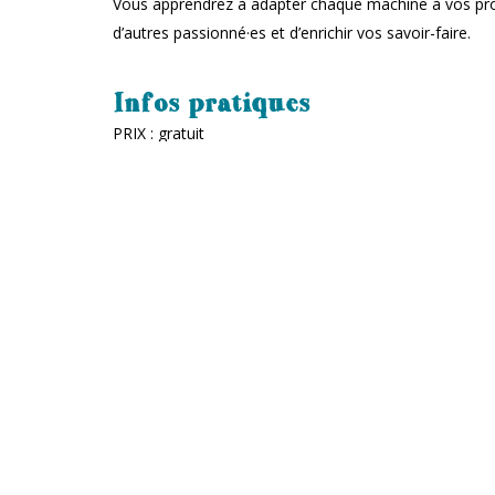
Vous apprendrez à adapter chaque machine à vos proje
d’autres passionné·es et d’enrichir vos savoir-faire.
Infos pratiques
PRIX : gratuit
INSCRIPTION SOUHAITÉE :
pierre@lemonty.be
Le Monty
TIERS-LIEU ARTISTIQUE, CULTUREL ET CITOYEN