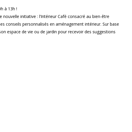
h à 13h !
ouvelle initiative : l’Intérieur Café consacré au bien-être
 des conseils personnalisés en aménagement intérieur. Sur base
on espace de vie ou de jardin pour recevoir des suggestions
organisation. Chaque échange dure 20 à 30 minutes,
n. L’objectif : améliorer l’harmonie et la fonctionnalité de vos
Horaire d'ouverture
Jeudi : 10h à 17h - Vendredi : 10h à 21h