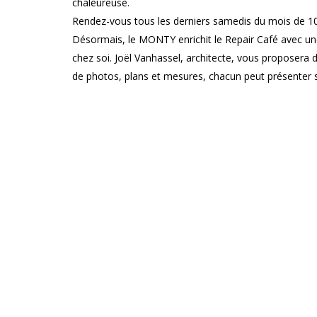
chaleureuse.
Rendez-vous tous les derniers samedis du mois de 10
Désormais, le MONTY enrichit le Repair Café avec une n
chez soi. Joël Vanhassel, architecte, vous proposera
de photos, plans et mesures, chacun peut présenter s
concrètes sur l’aménagement, la décoration ou la ré
permettant de rencontrer 6 à 10 participants par sessio
lieux, dans une ambiance conviviale.
Infos pratiques
PUBLIC : tout public
PRIX : gratuit
RÉSERVATIONS : sans réservation
Le Monty
TIERS-LIEU ARTISTIQUE, CULTUREL ET CITOYEN