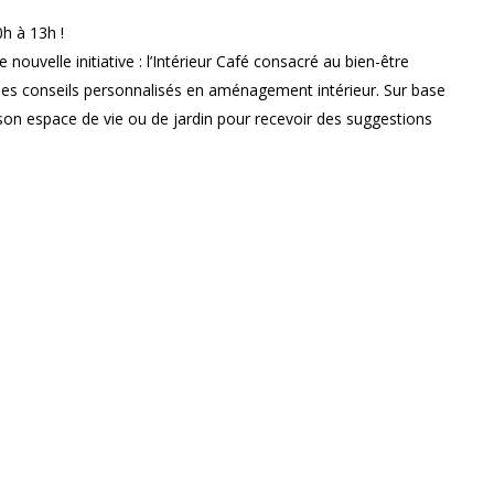
h à 13h !
ouvelle initiative : l’Intérieur Café consacré au bien-être
 des conseils personnalisés en aménagement intérieur. Sur base
on espace de vie ou de jardin pour recevoir des suggestions
organisation. Chaque échange dure 20 à 30 minutes,
n. L’objectif : améliorer l’harmonie et la fonctionnalité de vos
Horaire d'ouverture
Jeudi : 10h à 17h - Vendredi : 10h à 21h