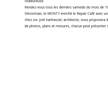
chaleureuse.
Rendez-vous tous les derniers samedis du mois de 10
Désormais, le MONTY enrichit le Repair Café avec une n
chez soi. Joël Vanhassel, architecte, vous proposera
de photos, plans et mesures, chacun peut présenter s
concrètes sur l’aménagement, la décoration ou la ré
permettant de rencontrer 6 à 10 participants par sessio
lieux, dans une ambiance conviviale.
Infos pratiques
PUBLIC : tout public
PRIX : gratuit
RÉSERVATIONS : sans réservation
Le Monty
TIERS-LIEU ARTISTIQUE, CULTUREL ET CITOYEN