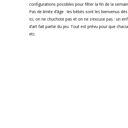
configurations possibles pour fêter la fin de la semain
Pas de limite d’âge : les bébés sont les bienvenus dès
Ici, on ne chuchote pas et on ne s’excuse pas : un en
d’art fait partie du jeu. Tout est prévu pour que chacu
etc.
Pendant que les adultes prennent l’apéro et font conn
profitent simplement d’un espace sécurisé pensé pour
suivre son rythme — apéro, jeux, repas ou repas, je
Rendez-vous un vendredi par mois dès 17h pour p
le fameux "tunnel du soir".
AUTRES DATES :
9 janvier, 27 février, 24 a
RÉSERVER UN REPAS