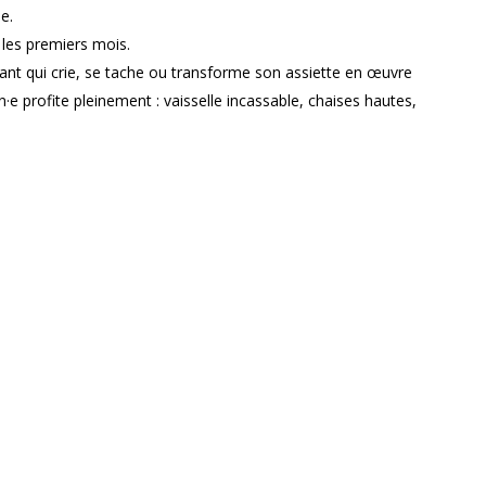
e.
 les premiers mois.
fant qui crie, se tache ou transforme son assiette en œuvre
n·e profite pleinement : vaisselle incassable, chaises hautes,
aissance, les plus jeunes bricolent, jouent, explorent ou
 eux. Aucune contrainte sur le déroulement : chacun·e peut
ux, apéro, tout est permis — et même proposer la musique.
artager ce rituel convivial, souffler un peu et oublier
vril,
15 mai
2026