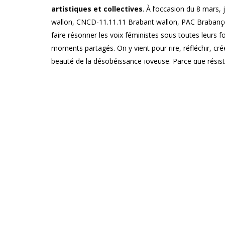
artistiques et collectives
. À l’occasion du 8 mars,
wallon, CNCD-11.11.11 Brabant wallon, PAC Brabanço
faire résonner les voix féministes sous toutes leurs f
moments partagés. On y vient pour rire, réfléchir, crée
beauté de la désobéissance joyeuse. Parce que résist
Infos pratiques
PUBLIC : adulte
PRIX : gratuit
DURÉE : 2h
JAUGE : groupe de 3 à 8 personnes
INSCRIPTIONS :
alcantara@equipespopulaires.be
PARTENAIRES : Laïcité Brabant wallon, CNCD-11.11.
Brabant wallon, le MONTY
Les P'tits Plats du MmmONTY