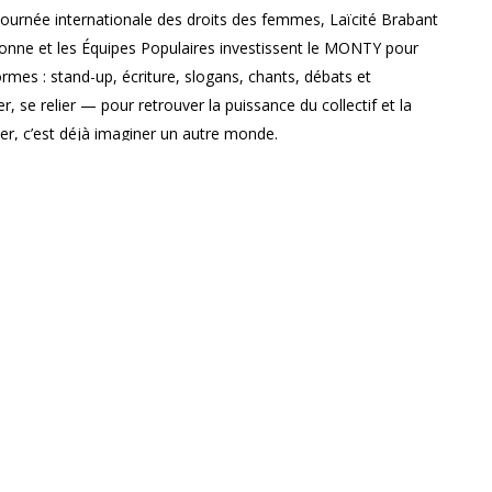
 journée internationale des droits des femmes, Laïcité Brabant
nne et les Équipes Populaires investissent le MONTY pour
ormes : stand-up, écriture, slogans, chants, débats et
r, se relier — pour retrouver la puissance du collectif et la
er, c’est déjà imaginer un autre monde.
11 Brabant wallon, PAC Brabançonne, Équipes Populaires