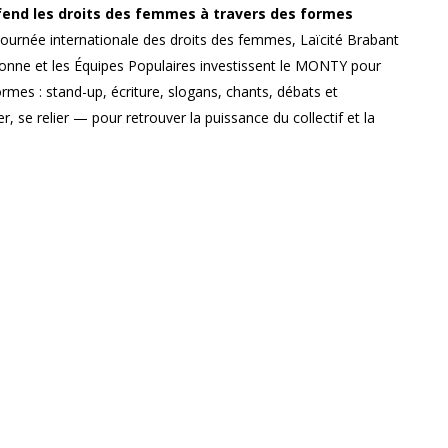
éfend les droits des femmes à travers des formes
 journée internationale des droits des femmes, Laïcité Brabant
nne et les Équipes Populaires investissent le MONTY pour
ormes : stand-up, écriture, slogans, chants, débats et
r, se relier — pour retrouver la puissance du collectif et la
er, c’est déjà imaginer un autre monde.
es enfants entre 5 et 12 ans est disponible,
voir conditions
)