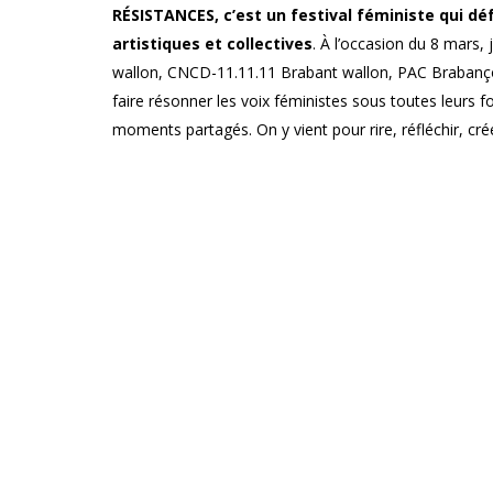
RÉSISTANCES, c’est un festival féministe qui d
artistiques et collectives
. À l’occasion du 8 mars,
wallon, CNCD-11.11.11 Brabant wallon, PAC Brabanço
faire résonner les voix féministes sous toutes leurs f
moments partagés. On y vient pour rire, réfléchir, crée
beauté de la désobéissance joyeuse. Parce que résist
Infos pratiques
PUBLIC : tout public (une offre de baby-sitting pour l
PRIX : 5 €
DURÉE :
45 min
PARTENAIRE : Le 38 Carrefour culturel de Genappe
RÉSERVER UNE PLACE