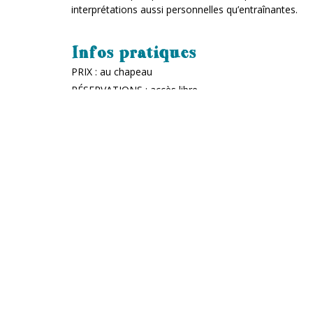
interprétations aussi personnelles qu’entraînantes.
Infos pratiques
PRIX : au chapeau
RÉSERVATIONS : accès libre
LIEU : dans le foyer du MONTY
Le Monty
TIERS-LIEU ARTISTIQUE, CULTUREL ET CITOYEN