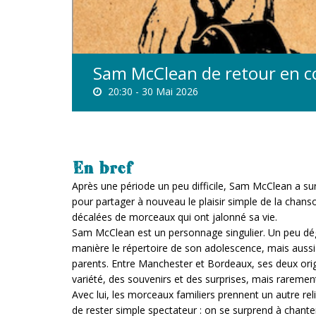
Sam McClean de retour en c
20:30 -
30 Mai 2026
En bref
Après une période un peu difficile, Sam McClean a sur
pour partager à nouveau le plaisir simple de la chan
décalées de morceaux qui ont jalonné sa vie.
Sam McClean est un personnage singulier. Un peu dégin
manière le répertoire de son adolescence, mais auss
parents. Entre Manchester et Bordeaux, ses deux origi
variété, des souvenirs et des surprises, mais raremen
Avec lui, les morceaux familiers prennent un autre reli
de rester simple spectateur : on se surprend à chanter