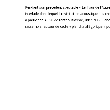
e
Pendant son précédent spectacle « Le Tour de l'Autre
interlude dans lequel il revisitait en acoustique ses 
à participer. Au vu de l’enthousiasme, l’idée du « Planc
rassembler autour de cette « plancha allégorique » p
musique, où le public pourra « boire » des vers et 
artistique jusqu’à la dernière note. L’artiste sera a
Jérôme Broyer et Mario Cimenti, qui l’ont déjà épaulé
e
En collaboration avec
la Templerie des Hiboux
, le
*le
14 mars 2025 à 20h
à La Templerie des Hiboux 
*le
15 mars 2025 à 20h30
au MONTY (Genappe)
Infos pratiques
PUBLIC : tout public
PRIX : tarification inclusive 30 € / 25 € / 20 €
RÉSERVATIONS : www.lemonty.be/calendar