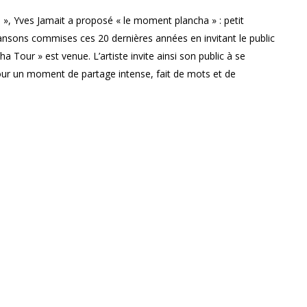
 », Yves Jamait a proposé « le moment plancha » : petit
chansons commises ces 20 dernières années en invitant le public
ha Tour » est venue. L’artiste invite ainsi son public à se
our un moment de partage intense, fait de mots et de
des couplets, plongeant ensemble dans une communion
ccompagné de ses fidèles musiciens-copains, Samuel Garcia,
 lors des 2 dernières tournées.
 MONTY a mis en place
2 concerts uniques en Belgique
:
(Temploux)